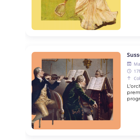
Suss
Mar
17
Co
L'orc
premi
progr