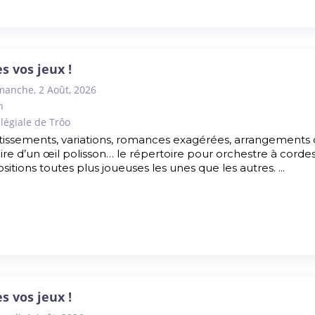
es vos jeux !
manche, 2 Août, 2026
h
llégiale de Trôo
tissements, variations, romances exagérées, arrangements 
toire d’un œil polisson… le répertoire pour orchestre à corde
sitions toutes plus joueuses les unes que les autres. ...
es vos jeux !