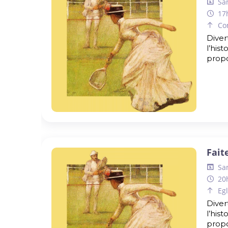
Sa
17
Co
Diver
l’his
propo
Fait
Sa
20
Eg
Diver
l’his
propo