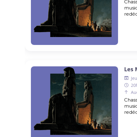
Chass
music
redéc
Les 
Jeu
20
Au
Chass
music
redéc