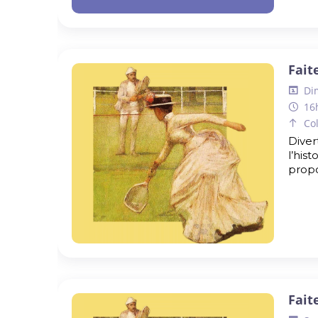
Fait
Di
16
Co
Diver
l’his
propo
Fait