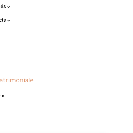
sés
cts
patrimoniale
 ici