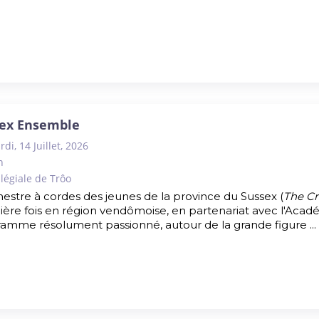
ex Ensemble
di, 14 Juillet, 2026
h
llégiale de Trôo
hestre à cordes des jeunes de la province du Sussex (
The Cr
ère fois en région vendômoise, en partenariat avec l'Aca
amme résolument passionné, autour de la grande figure ...