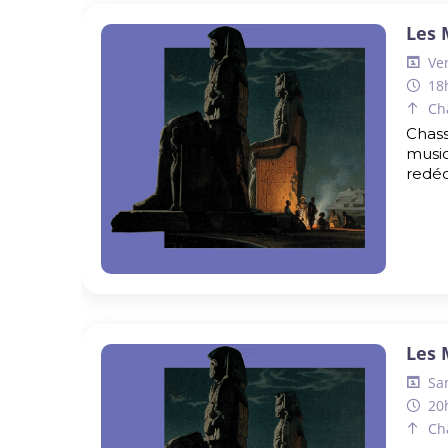
Les 
Ve
18
Ch
Chass
music
redéc
Les 
Sa
20
Ch